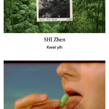
SHI Zhen
Kwei yih