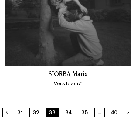
SIORBA Maria
Vers blanc*
Previous page
Ne
31
32
33
34
35
...
40