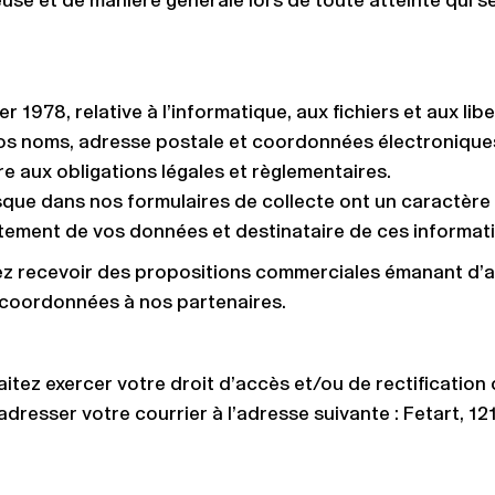
uleuse et de manière générale lors de toute atteinte qui 
 1978, relative à l’informatique, aux fichiers et aux libe
 vos noms, adresse postale et coordonnées électroniques
re aux obligations légales et règlementaires.
sque dans nos formulaires de collecte ont un caractère 
tement de vos données et destinataire de ces informat
rez recevoir des propositions commerciales émanant d’au
coordonnées à nos partenaires.
itez exercer votre droit d’accès et/ou de rectification c
 adresser votre courrier à l’adresse suivante : Fetart, 1