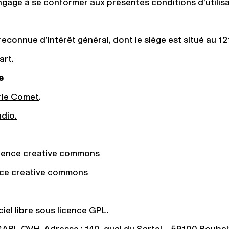
’engage à se conformer aux présentes conditions d’utilisa
 reconnue d’intérêt général, dont le siège est situé au
art.
e
ie Comet
.
dio.
icence creative common
s
nce creative common
s
iel libre sous licence GPL.