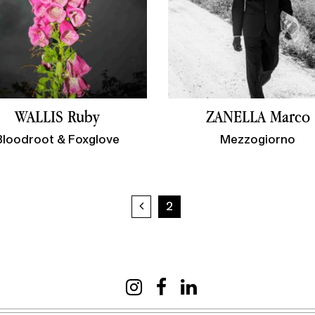
WALLIS Ruby
ZANELLA Marco
Bloodroot & Foxglove
Mezzogiorno
Previous page
2