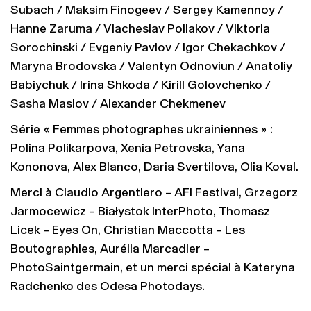
Subach / Maksim Finogeev / Sergey Kamennoy /
Hanne Zaruma / Viacheslav Poliakov / Viktoria
Sorochinski / Evgeniy Pavlov / Igor Chekachkov /
Maryna Brodovska / Valentyn Odnoviun / Anatoliy
Babiychuk / Irina Shkoda / Kirill Golovchenko /
Sasha Maslov / Alexander Chekmenev
Série « Femmes photographes ukrainiennes » :
Polina Polikarpova, Xenia Petrovska, Yana
Kononova, Alex Blanco, Daria Svertilova, Olia Koval.
Merci à Claudio Argentiero – AFI Festival, Grzegorz
Jarmocewicz – Białystok InterPhoto, Thomasz
Licek – Eyes On, Christian Maccotta – Les
Boutographies, Aurélia Marcadier –
PhotoSaintgermain, et un merci spécial à Kateryna
Radchenko des Odesa Photodays.