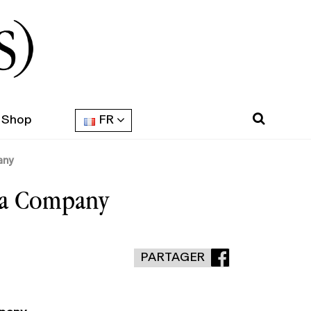
Shop
FR
any
 La Company
PARTAGER